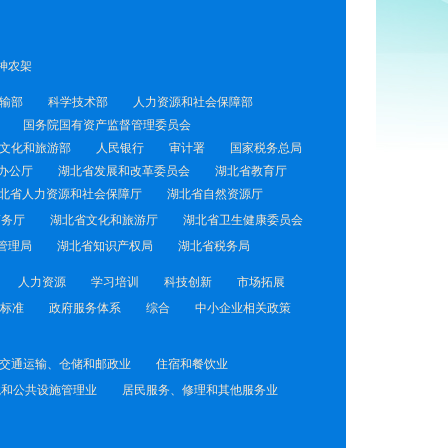
神农架
输部
科学技术部
人力资源和社会保障部
国务院国有资产监督管理委员会
文化和旅游部
人民银行
审计署
国家税务总局
办公厅
湖北省发展和改革委员会
湖北省教育厅
北省人力资源和社会保障厅
湖北省自然资源厅
商务厅
湖北省文化和旅游厅
湖北省卫生健康委员会
管理局
湖北省知识产权局
湖北省税务局
人力资源
学习培训
科技创新
市场拓展
标准
政府服务体系
综合
中小企业相关政策
交通运输、仓储和邮政业
住宿和餐饮业
境和公共设施管理业
居民服务、修理和其他服务业