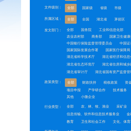
文件级别：
全部
国家级
省级
市级
所属区域：
全部
全国
湖北省
茅箭区
全部
国务院
工业和信息化部
发文部门：
农业农村部
商务部
国家卫生健康
中国银行保险监督管理委员会
中国证
国家国际发展合作署
国家医疗保障局
湖北省科学技术厅
湖北省经济和信息
湖北省生态环境厅
湖北省住房和城乡
湖北省审计厅
湖北省国有资产监督管
政策类型：
全部
财政扶持
税收政策
资
项目申报
产学研合作
技术服务
其他
小微企业
全部
农、林、牧、渔业
采矿业
行业类型：
信息传输、软件和信息技术服务业
金
教育
卫生和社会工作
文化、体育