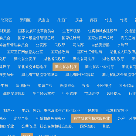
张湾区
郧阳区
武当山
丹江口
房县
郧西
竹山
竹溪
财政部
国家发展和改革委员会
生态环境部
住房和城乡建设部
交通运
委员会
国家市场监督管理总局
国家统计局
国家知识产权局
海关总署
券监督管理委员会
公安部
民政部
司法部
自然资源部
水利部
国家互联网信息办公室
国家邮政局
国家外汇管理局
湖北省人民政府
化厅
湖北省公安厅
湖北省民政厅
湖北省司法厅
湖北省财政厅
湖
建设厅
湖北省交通运输厅
湖北省水利厅
湖北省农业农村厅
湖北省
理委员会
湖北省市场监督管理局
湖北省医疗保障局
湖北省地方金融监督
金申报
法律服务
知识产权
融资担保
投资
创业扶持
社会保障
战略发展规划
生产经营掌控
行业管理
市场调控
风险提示
行业
制造业
电力、热力、燃气及水生产和供应业
建筑业
批发和零售业
融业
房地产业
租赁和商务服务业
科学研究和技术服务业
水利、环
和娱乐业
公共管理、社会保障和社会组织
国际组织
其他