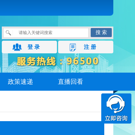
搜 索
登 录
注 册
政策速递
直播回看