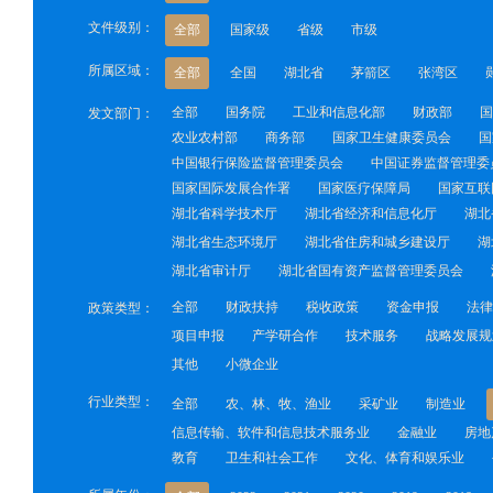
文件级别：
全部
国家级
省级
市级
所属区域：
全部
全国
湖北省
茅箭区
张湾区
全部
国务院
工业和信息化部
财政部
国
发文部门：
农业农村部
商务部
国家卫生健康委员会
国
中国银行保险监督管理委员会
中国证券监督管理委
国家国际发展合作署
国家医疗保障局
国家互联
湖北省科学技术厅
湖北省经济和信息化厅
湖北
湖北省生态环境厅
湖北省住房和城乡建设厅
湖
湖北省审计厅
湖北省国有资产监督管理委员会
全部
财政扶持
税收政策
资金申报
法律
政策类型：
项目申报
产学研合作
技术服务
战略发展规
其他
小微企业
行业类型：
全部
农、林、牧、渔业
采矿业
制造业
信息传输、软件和信息技术服务业
金融业
房地
教育
卫生和社会工作
文化、体育和娱乐业