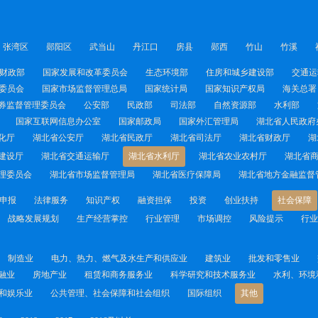
张湾区
郧阳区
武当山
丹江口
房县
郧西
竹山
竹溪
财政部
国家发展和改革委员会
生态环境部
住房和城乡建设部
交通运
委员会
国家市场监督管理总局
国家统计局
国家知识产权局
海关总署
券监督管理委员会
公安部
民政部
司法部
自然资源部
水利部
国家互联网信息办公室
国家邮政局
国家外汇管理局
湖北省人民政府
化厅
湖北省公安厅
湖北省民政厅
湖北省司法厅
湖北省财政厅
湖
建设厅
湖北省交通运输厅
湖北省水利厅
湖北省农业农村厅
湖北省
理委员会
湖北省市场监督管理局
湖北省医疗保障局
湖北省地方金融监督
申报
法律服务
知识产权
融资担保
投资
创业扶持
社会保障
战略发展规划
生产经营掌控
行业管理
市场调控
风险提示
行业
制造业
电力、热力、燃气及水生产和供应业
建筑业
批发和零售业
融业
房地产业
租赁和商务服务业
科学研究和技术服务业
水利、环境
和娱乐业
公共管理、社会保障和社会组织
国际组织
其他