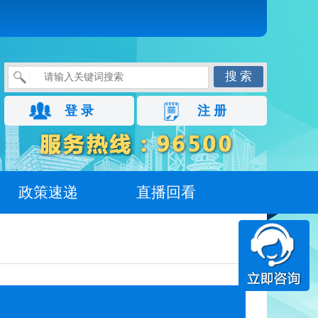
搜 索
登 录
注 册
政策速递
直播回看