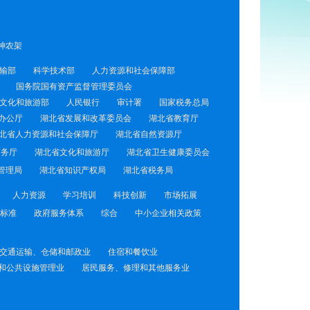
神农架
输部
科学技术部
人力资源和社会保障部
国务院国有资产监督管理委员会
文化和旅游部
人民银行
审计署
国家税务总局
办公厅
湖北省发展和改革委员会
湖北省教育厅
北省人力资源和社会保障厅
湖北省自然资源厅
商务厅
湖北省文化和旅游厅
湖北省卫生健康委员会
管理局
湖北省知识产权局
湖北省税务局
人力资源
学习培训
科技创新
市场拓展
标准
政府服务体系
综合
中小企业相关政策
交通运输、仓储和邮政业
住宿和餐饮业
和公共设施管理业
居民服务、修理和其他服务业