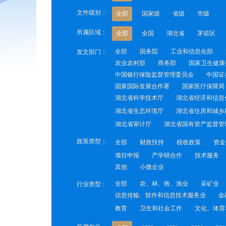
文件级别：
全部
国家级
省级
市级
所属区域：
全部
全国
湖北省
茅箭区
全部
国务院
工业和信息化部
发文部门：
农业农村部
商务部
国家卫生健康
中国银行保险监督管理委员会
中国证
国家国际发展合作署
国家医疗保障局
湖北省科学技术厅
湖北省经济和信息
湖北省生态环境厅
湖北省住房和城乡
湖北省审计厅
湖北省国有资产监督管
政策类型：
全部
财政扶持
税收政策
资金
项目申报
产学研合作
技术服务
其他
小微企业
全部
农、林、牧、渔业
采矿业
行业类型：
信息传输、软件和信息技术服务业
金
教育
卫生和社会工作
文化、体育