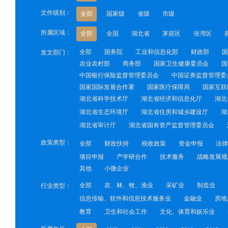
文件级别：
全部
国家级
省级
市级
所属区域：
全部
全国
湖北省
茅箭区
张湾区
全部
国务院
工业和信息化部
财政部
国
发文部门：
农业农村部
商务部
国家卫生健康委员会
国
中国银行保险监督管理委员会
中国证券监督管理委
国家国际发展合作署
国家医疗保障局
国家互联
湖北省科学技术厅
湖北省经济和信息化厅
湖北
湖北省生态环境厅
湖北省住房和城乡建设厅
湖
湖北省审计厅
湖北省国有资产监督管理委员会
政策类型：
全部
财政扶持
税收政策
资金申报
法律
项目申报
产学研合作
技术服务
战略发展规
其他
小微企业
全部
农、林、牧、渔业
采矿业
制造业
行业类型：
信息传输、软件和信息技术服务业
金融业
房地
教育
卫生和社会工作
文化、体育和娱乐业