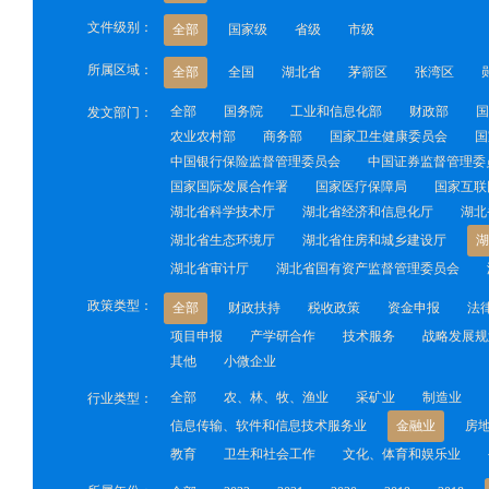
文件级别：
全部
国家级
省级
市级
所属区域：
全部
全国
湖北省
茅箭区
张湾区
全部
国务院
工业和信息化部
财政部
国
发文部门：
农业农村部
商务部
国家卫生健康委员会
国
中国银行保险监督管理委员会
中国证券监督管理委
国家国际发展合作署
国家医疗保障局
国家互联
湖北省科学技术厅
湖北省经济和信息化厅
湖北
湖北省生态环境厅
湖北省住房和城乡建设厅
湖
湖北省审计厅
湖北省国有资产监督管理委员会
政策类型：
全部
财政扶持
税收政策
资金申报
法
项目申报
产学研合作
技术服务
战略发展规
其他
小微企业
全部
农、林、牧、渔业
采矿业
制造业
行业类型：
信息传输、软件和信息技术服务业
金融业
房
教育
卫生和社会工作
文化、体育和娱乐业