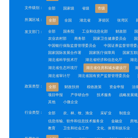
文件级别：
全部
国家级
省级
市级
所属区域：
全部
全国
湖北省
茅箭区
张湾区
全部
国务院
工业和信息化部
财政部
国
发文部门：
农业农村部
商务部
国家卫生健康委员会
国
中国银行保险监督管理委员会
中国证券监督管理委
国家国际发展合作署
国家医疗保障局
国家互联
湖北省科学技术厅
湖北省经济和信息化厅
湖北
湖北省生态环境厅
湖北省住房和城乡建设厅
湖北省审计厅
湖北省国有资产监督管理委员会
政策类型：
全部
财政扶持
税收政策
资金申报
法
项目申报
产学研合作
技术服务
战略发展规
其他
小微企业
行业类型：
全部
农、林、牧、渔业
采矿业
制造业
信息传输、软件和信息技术服务业
金融业
房地
教育
卫生和社会工作
文化、体育和娱乐业