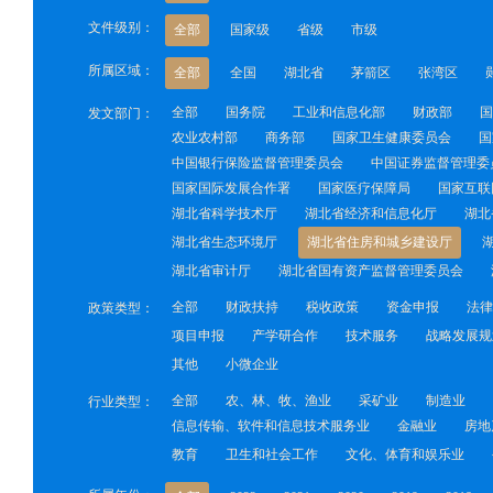
文件级别：
全部
国家级
省级
市级
所属区域：
全部
全国
湖北省
茅箭区
张湾区
全部
国务院
工业和信息化部
财政部
国
发文部门：
农业农村部
商务部
国家卫生健康委员会
国
中国银行保险监督管理委员会
中国证券监督管理委
国家国际发展合作署
国家医疗保障局
国家互联
湖北省科学技术厅
湖北省经济和信息化厅
湖北
湖北省生态环境厅
湖北省住房和城乡建设厅
湖北省审计厅
湖北省国有资产监督管理委员会
全部
财政扶持
税收政策
资金申报
法律
政策类型：
项目申报
产学研合作
技术服务
战略发展规
其他
小微企业
全部
农、林、牧、渔业
采矿业
制造业
行业类型：
信息传输、软件和信息技术服务业
金融业
房地
教育
卫生和社会工作
文化、体育和娱乐业