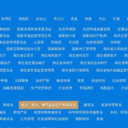
张湾区
郧阳区
武当山
丹江口
房县
郧西
竹山
竹溪
财政部
国家发展和改革委员会
生态环境部
住房和城乡建设部
交通运
委员会
国家市场监督管理总局
国家统计局
国家知识产权局
海关总署
券监督管理委员会
公安部
民政部
司法部
自然资源部
水利部
国家互联网信息办公室
国家邮政局
国家外汇管理局
湖北省人民政府
化厅
湖北省公安厅
湖北省民政厅
湖北省司法厅
湖北省财政厅
湖
乡建设厅
湖北省交通运输厅
湖北省水利厅
湖北省农业农村厅
湖北省
理委员会
湖北省市场监督管理局
湖北省医疗保障局
湖北省地方金融监督
金申报
法律服务
知识产权
融资担保
投资
创业扶持
社会保障
战略发展规划
生产经营掌控
行业管理
市场调控
风险提示
行业
制造业
电力、热力、燃气及水生产和供应业
建筑业
批发和零售业
融业
房地产业
租赁和商务服务业
科学研究和技术服务业
水利、环境
和娱乐业
公共管理、社会保障和社会组织
国际组织
其他