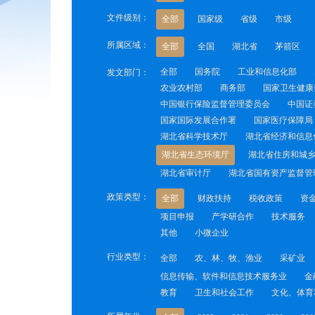
文件级别：
全部
国家级
省级
市级
所属区域：
全部
全国
湖北省
茅箭区
全部
国务院
工业和信息化部
发文部门：
农业农村部
商务部
国家卫生健康
中国银行保险监督管理委员会
中国证
国家国际发展合作署
国家医疗保障局
湖北省科学技术厅
湖北省经济和信息
湖北省生态环境厅
湖北省住房和城
湖北省审计厅
湖北省国有资产监督管
政策类型：
全部
财政扶持
税收政策
资
项目申报
产学研合作
技术服务
其他
小微企业
行业类型：
全部
农、林、牧、渔业
采矿业
信息传输、软件和信息技术服务业
金
教育
卫生和社会工作
文化、体育