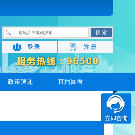
搜 索
登 录
注 册
政策速递
直播回看