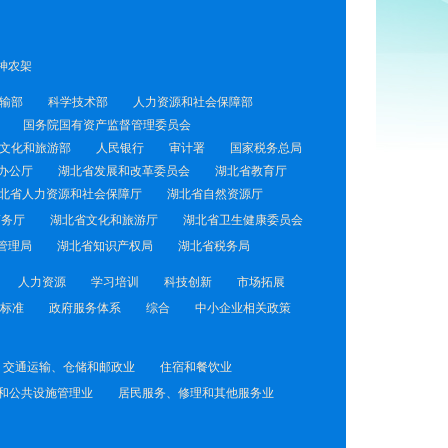
神农架
输部
科学技术部
人力资源和社会保障部
国务院国有资产监督管理委员会
文化和旅游部
人民银行
审计署
国家税务总局
办公厅
湖北省发展和改革委员会
湖北省教育厅
北省人力资源和社会保障厅
湖北省自然资源厅
商务厅
湖北省文化和旅游厅
湖北省卫生健康委员会
管理局
湖北省知识产权局
湖北省税务局
人力资源
学习培训
科技创新
市场拓展
标准
政府服务体系
综合
中小企业相关政策
交通运输、仓储和邮政业
住宿和餐饮业
和公共设施管理业
居民服务、修理和其他服务业