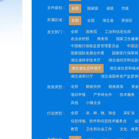
文件级别：
全部
国家级
省级
市级
所属区域：
全部
全国
湖北省
茅箭区
全部
国务院
工业和信息化部
发文部门：
农业农村部
商务部
国家卫生健康
中国银行保险监督管理委员会
中国证
国家国际发展合作署
国家医疗保障局
湖北省科学技术厅
湖北省经济和信息
湖北省生态环境厅
湖北省住房和城
湖北省审计厅
湖北省国有资产监督管
全部
财政扶持
税收政策
资金
政策类型：
项目申报
产学研合作
技术服务
其他
小微企业
全部
农、林、牧、渔业
采矿业
行业类型：
信息传输、软件和信息技术服务业
金
教育
卫生和社会工作
文化、体育