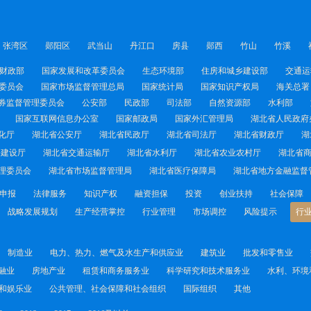
张湾区
郧阳区
武当山
丹江口
房县
郧西
竹山
竹溪
财政部
国家发展和改革委员会
生态环境部
住房和城乡建设部
交通运
委员会
国家市场监督管理总局
国家统计局
国家知识产权局
海关总署
券监督管理委员会
公安部
民政部
司法部
自然资源部
水利部
国家互联网信息办公室
国家邮政局
国家外汇管理局
湖北省人民政府
化厅
湖北省公安厅
湖北省民政厅
湖北省司法厅
湖北省财政厅
湖
乡建设厅
湖北省交通运输厅
湖北省水利厅
湖北省农业农村厅
湖北省
理委员会
湖北省市场监督管理局
湖北省医疗保障局
湖北省地方金融监督
申报
法律服务
知识产权
融资担保
投资
创业扶持
社会保障
战略发展规划
生产经营掌控
行业管理
市场调控
风险提示
行
制造业
电力、热力、燃气及水生产和供应业
建筑业
批发和零售业
融业
房地产业
租赁和商务服务业
科学研究和技术服务业
水利、环境
和娱乐业
公共管理、社会保障和社会组织
国际组织
其他