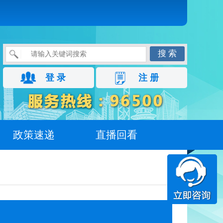
搜 索
登 录
注 册
政策速递
直播回看