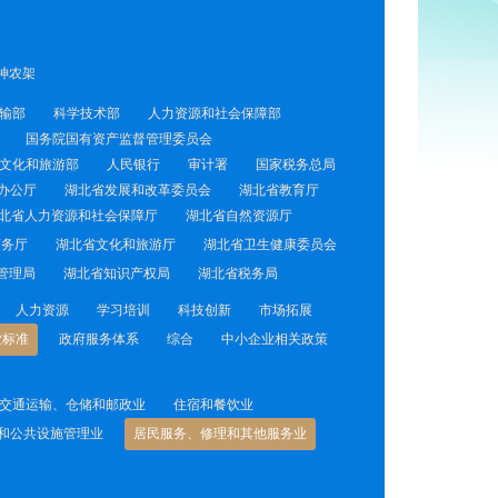
神农架
输部
科学技术部
人力资源和社会保障部
国务院国有资产监督管理委员会
文化和旅游部
人民银行
审计署
国家税务总局
办公厅
湖北省发展和改革委员会
湖北省教育厅
北省人力资源和社会保障厅
湖北省自然资源厅
商务厅
湖北省文化和旅游厅
湖北省卫生健康委员会
管理局
湖北省知识产权局
湖北省税务局
人力资源
学习培训
科技创新
市场拓展
业标准
政府服务体系
综合
中小企业相关政策
交通运输、仓储和邮政业
住宿和餐饮业
和公共设施管理业
居民服务、修理和其他服务业