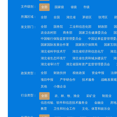
文件级别：
全部
国家级
省级
市级
所属区域：
全部
全国
湖北省
茅箭区
张湾区
全部
国务院
工业和信息化部
财政部
国
发文部门：
农业农村部
商务部
国家卫生健康委员会
国
中国银行保险监督管理委员会
中国证券监督管理委
国家国际发展合作署
国家医疗保障局
国家互联
湖北省科学技术厅
湖北省经济和信息化厅
湖北
湖北省生态环境厅
湖北省住房和城乡建设厅
湖
湖北省审计厅
湖北省国有资产监督管理委员会
全部
财政扶持
税收政策
资金申报
法律
政策类型：
项目申报
产学研合作
技术服务
战略发展规
其他
小微企业
行业类型：
全部
农、林、牧、渔业
采矿业
制造业
信息传输、软件和信息技术服务业
金融业
房地
教育
卫生和社会工作
文化、体育和娱乐业