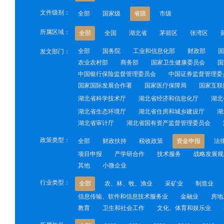
文件级别：
全部
国家级
省级
市级
所属区域：
全部
全国
湖北省
茅箭区
张湾区
全部
国务院
工业和信息化部
财政部
国
发文部门：
农业农村部
商务部
国家卫生健康委员会
国
中国银行保险监督管理委员会
中国证券监督管理委
国家国际发展合作署
国家医疗保障局
国家互联
湖北省科学技术厅
湖北省经济和信息化厅
湖北
湖北省生态环境厅
湖北省住房和城乡建设厅
湖
湖北省审计厅
湖北省国有资产监督管理委员会
政策类型：
全部
财政扶持
税收政策
资金申报
法
项目申报
产学研合作
技术服务
战略发展规
其他
小微企业
行业类型：
全部
农、林、牧、渔业
采矿业
制造业
信息传输、软件和信息技术服务业
金融业
房地
教育
卫生和社会工作
文化、体育和娱乐业