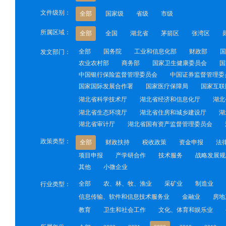
文件级别：
全部
国家级
省级
市级
所属区域：
全部
全国
湖北省
茅箭区
张湾区
全部
国务院
工业和信息化部
财政部
国
发文部门：
农业农村部
商务部
国家卫生健康委员会
国
中国银行保险监督管理委员会
中国证券监督管理委
国家国际发展合作署
国家医疗保障局
国家互联
湖北省科学技术厅
湖北省经济和信息化厅
湖北
湖北省生态环境厅
湖北省住房和城乡建设厅
湖
湖北省审计厅
湖北省国有资产监督管理委员会
政策类型：
全部
财政扶持
税收政策
资金申报
法
项目申报
产学研合作
技术服务
战略发展规
其他
小微企业
全部
农、林、牧、渔业
采矿业
制造业
行业类型：
信息传输、软件和信息技术服务业
金融业
房地
教育
卫生和社会工作
文化、体育和娱乐业