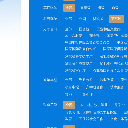
文件级别：
全部
国家级
省级
市级
所属区域：
全部
全国
湖北省
茅箭区
全部
国务院
工业和信息化部
发文部门：
农业农村部
商务部
国家卫生健康
中国银行保险监督管理委员会
中国证
国家国际发展合作署
国家医疗保障局
湖北省科学技术厅
湖北省经济和信息
湖北省生态环境厅
湖北省住房和城乡
湖北省审计厅
湖北省国有资产监督管
全部
财政扶持
税收政策
资金
政策类型：
项目申报
产学研合作
技术服务
其他
小微企业
行业类型：
全部
农、林、牧、渔业
采矿业
信息传输、软件和信息技术服务业
金
教育
卫生和社会工作
文化、体育