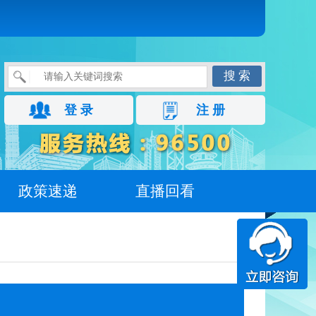
搜 索
登 录
注 册
政策速递
直播回看