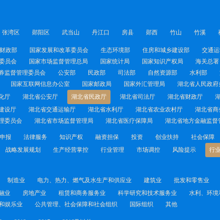
张湾区
郧阳区
武当山
丹江口
房县
郧西
竹山
竹溪
财政部
国家发展和改革委员会
生态环境部
住房和城乡建设部
交通运
委员会
国家市场监督管理总局
国家统计局
国家知识产权局
海关总署
券监督管理委员会
公安部
民政部
司法部
自然资源部
水利部
国家互联网信息办公室
国家邮政局
国家外汇管理局
湖北省人民政府
化厅
湖北省公安厅
湖北省民政厅
湖北省司法厅
湖北省财政厅
建设厅
湖北省交通运输厅
湖北省水利厅
湖北省农业农村厅
湖北省商
理委员会
湖北省市场监督管理局
湖北省医疗保障局
湖北省地方金融监督
申报
法律服务
知识产权
融资担保
投资
创业扶持
社会保障
战略发展规划
生产经营掌控
行业管理
市场调控
风险提示
行
制造业
电力、热力、燃气及水生产和供应业
建筑业
批发和零售业
融业
房地产业
租赁和商务服务业
科学研究和技术服务业
水利、环境
和娱乐业
公共管理、社会保障和社会组织
国际组织
其他