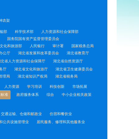
神农架
输部
科学技术部
人力资源和社会保障部
国务院国有资产监督管理委员会
文化和旅游部
人民银行
审计署
国家税务总局
办公厅
湖北省发展和改革委员会
湖北省教育厅
湖北省人力资源和社会保障厅
湖北省自然资源厅
务厅
湖北省文化和旅游厅
湖北省卫生健康委员会
管理局
湖北省知识产权局
湖北省税务局
人力资源
学习培训
科技创新
市场拓展
业标准
政府服务体系
综合
中小企业相关政策
交通运输、仓储和邮政业
住宿和餐饮业
和公共设施管理业
居民服务、修理和其他服务业