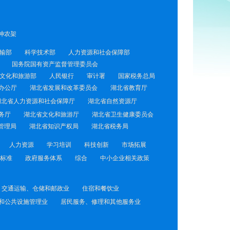
神农架
输部
科学技术部
人力资源和社会保障部
国务院国有资产监督管理委员会
文化和旅游部
人民银行
审计署
国家税务总局
办公厅
湖北省发展和改革委员会
湖北省教育厅
湖北省人力资源和社会保障厅
湖北省自然资源厅
务厅
湖北省文化和旅游厅
湖北省卫生健康委员会
管理局
湖北省知识产权局
湖北省税务局
人力资源
学习培训
科技创新
市场拓展
标准
政府服务体系
综合
中小企业相关政策
交通运输、仓储和邮政业
住宿和餐饮业
和公共设施管理业
居民服务、修理和其他服务业