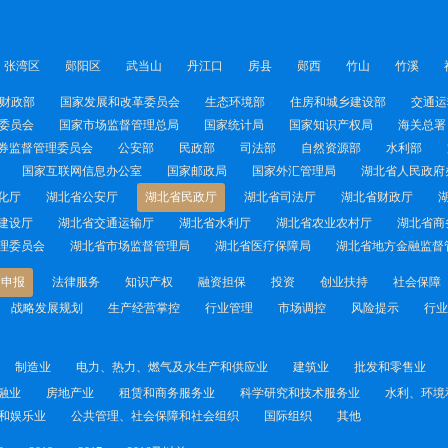
张湾区
郧阳区
武当山
丹江口
房县
郧西
竹山
竹溪
财政部
国家发展和改革委员会
生态环境部
住房和城乡建设部
交通运
委员会
国家市场监督管理总局
国家统计局
国家知识产权局
海关总署
券监督管理委员会
公安部
民政部
司法部
自然资源部
水利部
国家互联网信息办公室
国家邮政局
国家外汇管理局
湖北省人民政府
化厅
湖北省公安厅
湖北省民政厅
湖北省司法厅
湖北省财政厅
建设厅
湖北省交通运输厅
湖北省水利厅
湖北省农业农村厅
湖北省商
理委员会
湖北省市场监督管理局
湖北省医疗保障局
湖北省地方金融监督
金申报
法律服务
知识产权
融资担保
投资
创业扶持
社会保障
战略发展规划
生产经营掌控
行业管理
市场调控
风险提示
行业
制造业
电力、热力、燃气及水生产和供应业
建筑业
批发和零售业
融业
房地产业
租赁和商务服务业
科学研究和技术服务业
水利、环境
和娱乐业
公共管理、社会保障和社会组织
国际组织
其他