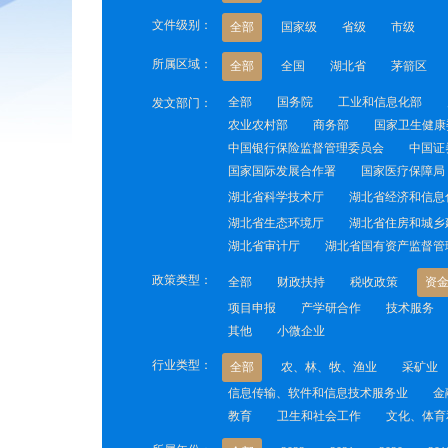
文件级别：
全部
国家级
省级
市级
所属区域：
全部
全国
湖北省
茅箭区
全部
国务院
工业和信息化部
发文部门：
农业农村部
商务部
国家卫生健康
中国银行保险监督管理委员会
中国证
国家国际发展合作署
国家医疗保障局
湖北省科学技术厅
湖北省经济和信息
湖北省生态环境厅
湖北省住房和城乡
湖北省审计厅
湖北省国有资产监督管
政策类型：
全部
财政扶持
税收政策
资
项目申报
产学研合作
技术服务
其他
小微企业
行业类型：
全部
农、林、牧、渔业
采矿业
信息传输、软件和信息技术服务业
金
教育
卫生和社会工作
文化、体育