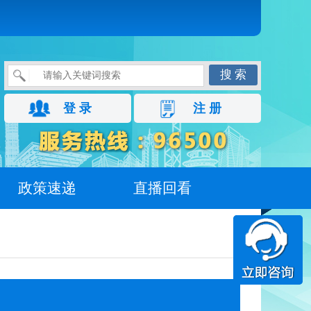
搜 索
登 录
注 册
政策速递
直播回看