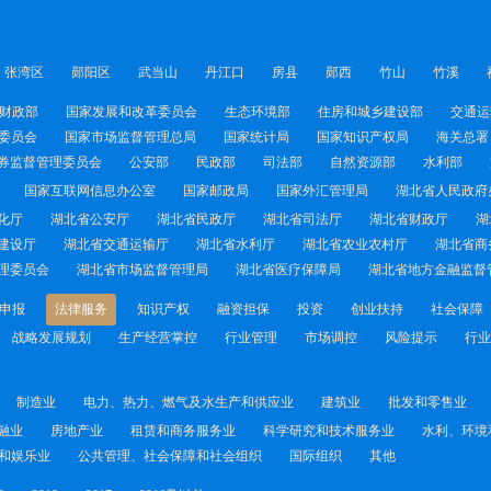
张湾区
郧阳区
武当山
丹江口
房县
郧西
竹山
竹溪
财政部
国家发展和改革委员会
生态环境部
住房和城乡建设部
交通运
委员会
国家市场监督管理总局
国家统计局
国家知识产权局
海关总署
券监督管理委员会
公安部
民政部
司法部
自然资源部
水利部
国家互联网信息办公室
国家邮政局
国家外汇管理局
湖北省人民政府
化厅
湖北省公安厅
湖北省民政厅
湖北省司法厅
湖北省财政厅
湖
建设厅
湖北省交通运输厅
湖北省水利厅
湖北省农业农村厅
湖北省商
理委员会
湖北省市场监督管理局
湖北省医疗保障局
湖北省地方金融监督
申报
法律服务
知识产权
融资担保
投资
创业扶持
社会保障
战略发展规划
生产经营掌控
行业管理
市场调控
风险提示
行业
制造业
电力、热力、燃气及水生产和供应业
建筑业
批发和零售业
融业
房地产业
租赁和商务服务业
科学研究和技术服务业
水利、环境
和娱乐业
公共管理、社会保障和社会组织
国际组织
其他