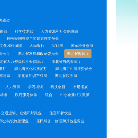
神农架
输部
科学技术部
人力资源和社会保障部
国务院国有资产监督管理委员会
文化和旅游部
人民银行
审计署
国家税务总局
办公厅
湖北省发展和改革委员会
湖北省教育厅
北省人力资源和社会保障厅
湖北省自然资源厅
务厅
湖北省文化和旅游厅
湖北省卫生健康委员会
管理局
湖北省知识产权局
湖北省税务局
人力资源
学习培训
科技创新
市场拓展
标准
政府服务体系
综合
中小企业相关政策
交通运输、仓储和邮政业
住宿和餐饮业
和公共设施管理业
居民服务、修理和其他服务业