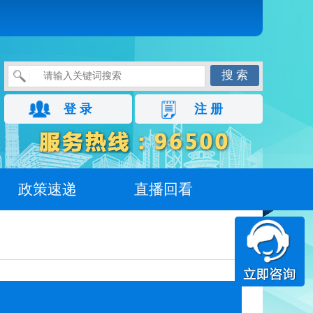
搜 索
登 录
注 册
政策速递
直播回看