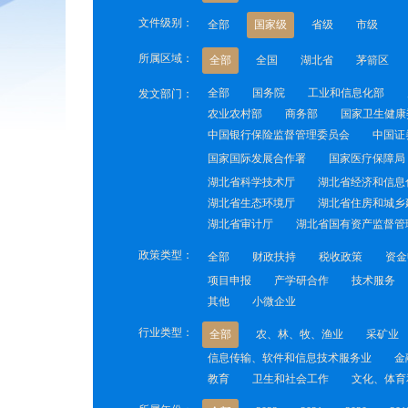
文件级别：
全部
国家级
省级
市级
所属区域：
全部
全国
湖北省
茅箭区
全部
国务院
工业和信息化部
发文部门：
农业农村部
商务部
国家卫生健康
中国银行保险监督管理委员会
中国证
国家国际发展合作署
国家医疗保障局
湖北省科学技术厅
湖北省经济和信息
湖北省生态环境厅
湖北省住房和城乡
湖北省审计厅
湖北省国有资产监督管
政策类型：
全部
财政扶持
税收政策
资金
项目申报
产学研合作
技术服务
其他
小微企业
行业类型：
全部
农、林、牧、渔业
采矿业
信息传输、软件和信息技术服务业
金
教育
卫生和社会工作
文化、体育