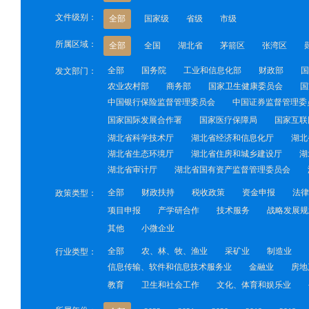
文件级别：
全部
国家级
省级
市级
所属区域：
全部
全国
湖北省
茅箭区
张湾区
全部
国务院
工业和信息化部
财政部
国
发文部门：
农业农村部
商务部
国家卫生健康委员会
国
中国银行保险监督管理委员会
中国证券监督管理委
国家国际发展合作署
国家医疗保障局
国家互联
湖北省科学技术厅
湖北省经济和信息化厅
湖北
湖北省生态环境厅
湖北省住房和城乡建设厅
湖
湖北省审计厅
湖北省国有资产监督管理委员会
全部
财政扶持
税收政策
资金申报
法律
政策类型：
项目申报
产学研合作
技术服务
战略发展规
其他
小微企业
全部
农、林、牧、渔业
采矿业
制造业
行业类型：
信息传输、软件和信息技术服务业
金融业
房地
教育
卫生和社会工作
文化、体育和娱乐业