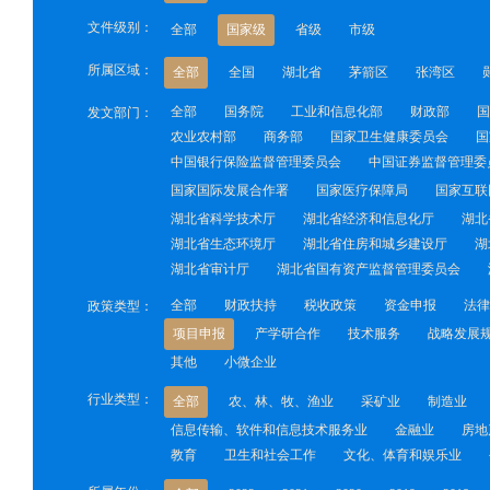
文件级别：
全部
国家级
省级
市级
所属区域：
全部
全国
湖北省
茅箭区
张湾区
全部
国务院
工业和信息化部
财政部
国
发文部门：
农业农村部
商务部
国家卫生健康委员会
国
中国银行保险监督管理委员会
中国证券监督管理委
国家国际发展合作署
国家医疗保障局
国家互联
湖北省科学技术厅
湖北省经济和信息化厅
湖北
湖北省生态环境厅
湖北省住房和城乡建设厅
湖
湖北省审计厅
湖北省国有资产监督管理委员会
全部
财政扶持
税收政策
资金申报
法律
政策类型：
项目申报
产学研合作
技术服务
战略发展
其他
小微企业
行业类型：
全部
农、林、牧、渔业
采矿业
制造业
信息传输、软件和信息技术服务业
金融业
房地
教育
卫生和社会工作
文化、体育和娱乐业