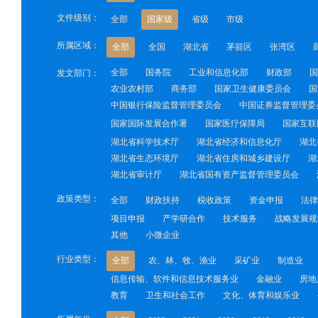
文件级别：
全部
国家级
省级
市级
所属区域：
全部
全国
湖北省
茅箭区
张湾区
全部
国务院
工业和信息化部
财政部
国
发文部门：
农业农村部
商务部
国家卫生健康委员会
国
中国银行保险监督管理委员会
中国证券监督管理委
国家国际发展合作署
国家医疗保障局
国家互联
湖北省科学技术厅
湖北省经济和信息化厅
湖北
湖北省生态环境厅
湖北省住房和城乡建设厅
湖
湖北省审计厅
湖北省国有资产监督管理委员会
政策类型：
全部
财政扶持
税收政策
资金申报
法律
项目申报
产学研合作
技术服务
战略发展规
其他
小微企业
行业类型：
全部
农、林、牧、渔业
采矿业
制造业
信息传输、软件和信息技术服务业
金融业
房地
教育
卫生和社会工作
文化、体育和娱乐业