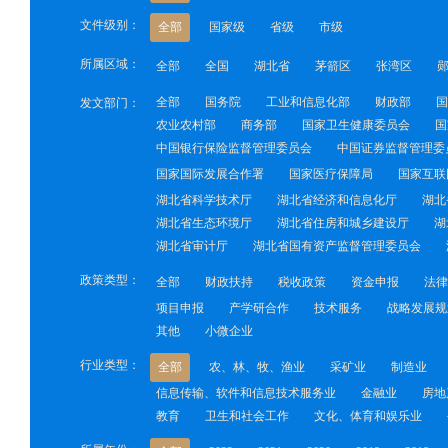
文件级别：
全部
国家级
省级
市级
所属区域：
全部
全国
湖北省
茅箭区
张湾区
全部
国务院
工业和信息化部
财政部
国
发文部门：
农业农村部
商务部
国家卫生健康委员会
国
中国银行保险监督管理委员会
中国证券监督管理委
国家国际发展合作署
国家医疗保障局
国家互联
湖北省科学技术厅
湖北省经济和信息化厅
湖北
湖北省生态环境厅
湖北省住房和城乡建设厅
湖
湖北省审计厅
湖北省国有资产监督管理委员会
政策类型：
全部
财政扶持
税收政策
资金申报
法律
项目申报
产学研合作
技术服务
战略发展规
其他
小微企业
行业类型：
全部
农、林、牧、渔业
采矿业
制造业
信息传输、软件和信息技术服务业
金融业
房地
教育
卫生和社会工作
文化、体育和娱乐业