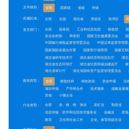
文件级别：
全部
国家级
省级
市级
所属区域：
全部
全国
湖北省
茅箭区
张湾区
全部
国务院
工业和信息化部
财政部
国
发文部门：
农业农村部
商务部
国家卫生健康委员会
国
中国银行保险监督管理委员会
中国证券监督管理委
国家国际发展合作署
国家医疗保障局
国家互联
湖北省科学技术厅
湖北省经济和信息化厅
湖北
湖北省生态环境厅
湖北省住房和城乡建设厅
湖
湖北省审计厅
湖北省国有资产监督管理委员会
政策类型：
全部
财政扶持
税收政策
资金申报
法
项目申报
产学研合作
技术服务
战略发展规
其他
小微企业
全部
农、林、牧、渔业
采矿业
制造业
行业类型：
信息传输、软件和信息技术服务业
金融业
房地
教育
卫生和社会工作
文化、体育和娱乐业