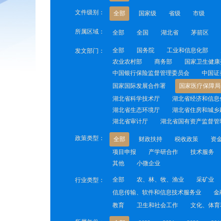
文件级别：
全部
国家级
省级
市级
所属区域：
全部
全国
湖北省
茅箭区
全部
国务院
工业和信息化部
发文部门：
农业农村部
商务部
国家卫生健康
中国银行保险监督管理委员会
中国证
国家国际发展合作署
国家医疗保障局
湖北省科学技术厅
湖北省经济和信息
湖北省生态环境厅
湖北省住房和城乡
湖北省审计厅
湖北省国有资产监督管
政策类型：
全部
财政扶持
税收政策
资
项目申报
产学研合作
技术服务
其他
小微企业
全部
农、林、牧、渔业
采矿业
行业类型：
信息传输、软件和信息技术服务业
金
教育
卫生和社会工作
文化、体育