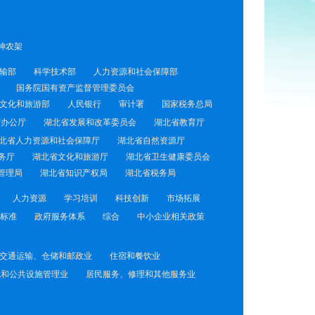
神农架
输部
科学技术部
人力资源和社会保障部
国务院国有资产监督管理委员会
文化和旅游部
人民银行
审计署
国家税务总局
府办公厅
湖北省发展和改革委员会
湖北省教育厅
北省人力资源和社会保障厅
湖北省自然资源厅
务厅
湖北省文化和旅游厅
湖北省卫生健康委员会
管理局
湖北省知识产权局
湖北省税务局
人力资源
学习培训
科技创新
市场拓展
标准
政府服务体系
综合
中小企业相关政策
交通运输、仓储和邮政业
住宿和餐饮业
境和公共设施管理业
居民服务、修理和其他服务业