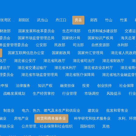
张湾区
郧阳区
武当山
丹江口
房县
郧西
竹山
竹溪
财政部
国家发展和改革委员会
生态环境部
住房和城乡建设部
交通运
委员会
国家市场监督管理总局
国家统计局
国家知识产权局
海关总署
券监督管理委员会
公安部
民政部
司法部
自然资源部
水利部
国家互联网信息办公室
国家邮政局
国家外汇管理局
湖北省人民政
化厅
湖北省公安厅
湖北省民政厅
湖北省司法厅
湖北省财政厅
湖
建设厅
湖北省交通运输厅
湖北省水利厅
湖北省农业农村厅
湖北省商
理委员会
湖北省市场监督管理局
湖北省医疗保障局
湖北省地方金融监督
金申报
法律服务
知识产权
融资担保
投资
创业扶持
社会保障
战略发展规划
生产经营掌控
行业管理
市场调控
风险提示
行业
制造业
电力、热力、燃气及水生产和供应业
建筑业
批发和零售业
融业
房地产业
租赁和商务服务业
科学研究和技术服务业
水利、环
和娱乐业
公共管理、社会保障和社会组织
国际组织
其他