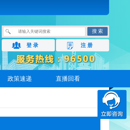
搜 索
登 录
注 册
政策速递
直播回看