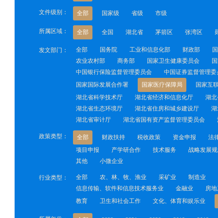
文件级别：
全部
国家级
省级
市级
所属区域：
全部
全国
湖北省
茅箭区
张湾区
全部
国务院
工业和信息化部
财政部
国
发文部门：
农业农村部
商务部
国家卫生健康委员会
国
中国银行保险监督管理委员会
中国证券监督管理委
国家国际发展合作署
国家医疗保障局
国家互
湖北省科学技术厅
湖北省经济和信息化厅
湖北
湖北省生态环境厅
湖北省住房和城乡建设厅
湖
湖北省审计厅
湖北省国有资产监督管理委员会
政策类型：
全部
财政扶持
税收政策
资金申报
法
项目申报
产学研合作
技术服务
战略发展规
其他
小微企业
全部
农、林、牧、渔业
采矿业
制造业
行业类型：
信息传输、软件和信息技术服务业
金融业
房地
教育
卫生和社会工作
文化、体育和娱乐业