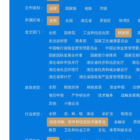
文件级别：
全部
国家级
省级
市级
所属区域：
全部
全国
湖北省
茅箭区
张湾区
发文部门：
全部
国务院
工业和信息化部
财政部
农业农村部
商务部
国家卫生健康委员会
国
中国银行保险监督管理委员会
中国证券监督管理委
国家国际发展合作署
国家医疗保障局
国家互联
湖北省科学技术厅
湖北省经济和信息化厅
湖北
湖北省生态环境厅
湖北省住房和城乡建设厅
湖
湖北省审计厅
湖北省国有资产监督管理委员会
全部
财政扶持
税收政策
资金申报
法律
政策类型：
项目申报
产学研合作
技术服务
战略发展规
其他
小微企业
全部
农、林、牧、渔业
采矿业
制造业
行业类型：
信息传输、软件和信息技术服务业
金融业
房
教育
卫生和社会工作
文化、体育和娱乐业