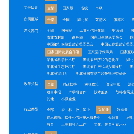
文件级别：
全部
国家级
省级
市级
所属区域：
全部
全国
湖北省
茅箭区
张湾区
全部
国务院
工业和信息化部
财政部
国
发文部门：
农业农村部
商务部
国家卫生健康委员会
国
中国银行保险监督管理委员会
中国证券监督管理委
国家国际发展合作署
国家医疗保障局
国家互
湖北省科学技术厅
湖北省经济和信息化厅
湖北
湖北省生态环境厅
湖北省住房和城乡建设厅
湖
湖北省审计厅
湖北省国有资产监督管理委员会
政策类型：
全部
财政扶持
税收政策
资金申报
法
项目申报
产学研合作
技术服务
战略发展规
其他
小微企业
行业类型：
全部
农、林、牧、渔业
采矿业
制造业
信息传输、软件和信息技术服务业
金融业
房地
教育
卫生和社会工作
文化、体育和娱乐业