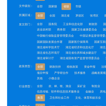
文件级别：
全部
国家级
省级
市级
所属区域：
全部
全国
湖北省
茅箭区
张湾区
全部
国务院
工业和信息化部
财政部
国
发文部门：
农业农村部
商务部
国家卫生健康委员会
国
中国银行保险监督管理委员会
中国证券监督管理委
国家国际发展合作署
国家医疗保障局
国家互联
湖北省科学技术厅
湖北省经济和信息化厅
湖北
湖北省生态环境厅
湖北省住房和城乡建设厅
湖
湖北省审计厅
湖北省国有资产监督管理委员会
政策类型：
全部
财政扶持
税收政策
资金申报
法
项目申报
产学研合作
技术服务
战略发展规
其他
小微企业
全部
农、林、牧、渔业
采矿业
制造业
行业类型：
信息传输、软件和信息技术服务业
金融业
房地
教育
卫生和社会工作
文化、体育和娱乐业