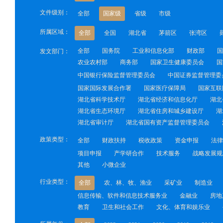
文件级别：
全部
国家级
省级
市级
所属区域：
全部
全国
湖北省
茅箭区
张湾区
全部
国务院
工业和信息化部
财政部
国
发文部门：
农业农村部
商务部
国家卫生健康委员会
国
中国银行保险监督管理委员会
中国证券监督管理委
国家国际发展合作署
国家医疗保障局
国家互联
湖北省科学技术厅
湖北省经济和信息化厅
湖北
湖北省生态环境厅
湖北省住房和城乡建设厅
湖
湖北省审计厅
湖北省国有资产监督管理委员会
政策类型：
全部
财政扶持
税收政策
资金申报
法律
项目申报
产学研合作
技术服务
战略发展规
其他
小微企业
行业类型：
全部
农、林、牧、渔业
采矿业
制造业
信息传输、软件和信息技术服务业
金融业
房地
教育
卫生和社会工作
文化、体育和娱乐业