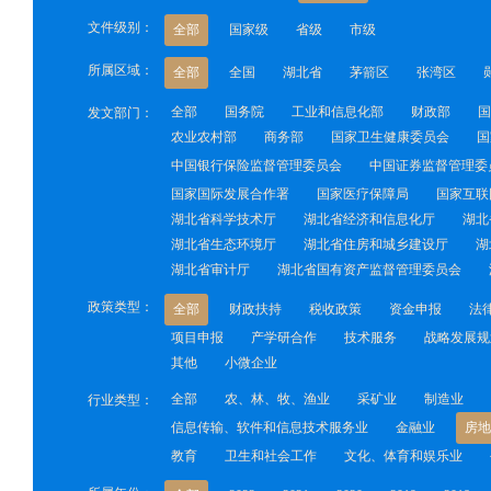
文件级别：
全部
国家级
省级
市级
所属区域：
全部
全国
湖北省
茅箭区
张湾区
全部
国务院
工业和信息化部
财政部
国
发文部门：
农业农村部
商务部
国家卫生健康委员会
国
中国银行保险监督管理委员会
中国证券监督管理委
国家国际发展合作署
国家医疗保障局
国家互联
湖北省科学技术厅
湖北省经济和信息化厅
湖北
湖北省生态环境厅
湖北省住房和城乡建设厅
湖
湖北省审计厅
湖北省国有资产监督管理委员会
政策类型：
全部
财政扶持
税收政策
资金申报
法
项目申报
产学研合作
技术服务
战略发展规
其他
小微企业
全部
农、林、牧、渔业
采矿业
制造业
行业类型：
信息传输、软件和信息技术服务业
金融业
房地
教育
卫生和社会工作
文化、体育和娱乐业