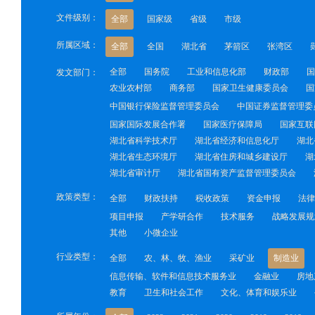
文件级别：
全部
国家级
省级
市级
所属区域：
全部
全国
湖北省
茅箭区
张湾区
全部
国务院
工业和信息化部
财政部
国
发文部门：
农业农村部
商务部
国家卫生健康委员会
国
中国银行保险监督管理委员会
中国证券监督管理委
国家国际发展合作署
国家医疗保障局
国家互联
湖北省科学技术厅
湖北省经济和信息化厅
湖北
湖北省生态环境厅
湖北省住房和城乡建设厅
湖
湖北省审计厅
湖北省国有资产监督管理委员会
政策类型：
全部
财政扶持
税收政策
资金申报
法律
项目申报
产学研合作
技术服务
战略发展规
其他
小微企业
行业类型：
全部
农、林、牧、渔业
采矿业
制造业
信息传输、软件和信息技术服务业
金融业
房地
教育
卫生和社会工作
文化、体育和娱乐业