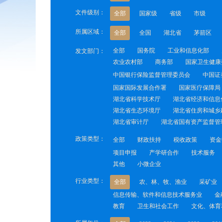
文件级别：
全部
国家级
省级
市级
所属区域：
全部
全国
湖北省
茅箭区
全部
国务院
工业和信息化部
发文部门：
农业农村部
商务部
国家卫生健康
中国银行保险监督管理委员会
中国证
国家国际发展合作署
国家医疗保障局
湖北省科学技术厅
湖北省经济和信息
湖北省生态环境厅
湖北省住房和城乡
湖北省审计厅
湖北省国有资产监督管
政策类型：
全部
财政扶持
税收政策
资金
项目申报
产学研合作
技术服务
其他
小微企业
行业类型：
全部
农、林、牧、渔业
采矿业
信息传输、软件和信息技术服务业
金
教育
卫生和社会工作
文化、体育