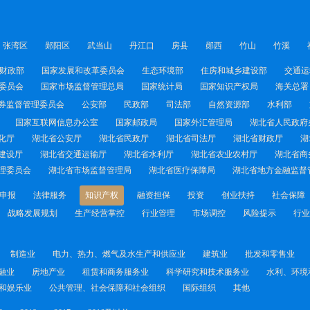
张湾区
郧阳区
武当山
丹江口
房县
郧西
竹山
竹溪
财政部
国家发展和改革委员会
生态环境部
住房和城乡建设部
交通运
委员会
国家市场监督管理总局
国家统计局
国家知识产权局
海关总署
券监督管理委员会
公安部
民政部
司法部
自然资源部
水利部
国家互联网信息办公室
国家邮政局
国家外汇管理局
湖北省人民政府
化厅
湖北省公安厅
湖北省民政厅
湖北省司法厅
湖北省财政厅
湖
建设厅
湖北省交通运输厅
湖北省水利厅
湖北省农业农村厅
湖北省商
理委员会
湖北省市场监督管理局
湖北省医疗保障局
湖北省地方金融监督
申报
法律服务
知识产权
融资担保
投资
创业扶持
社会保障
战略发展规划
生产经营掌控
行业管理
市场调控
风险提示
行业
制造业
电力、热力、燃气及水生产和供应业
建筑业
批发和零售业
融业
房地产业
租赁和商务服务业
科学研究和技术服务业
水利、环境
和娱乐业
公共管理、社会保障和社会组织
国际组织
其他