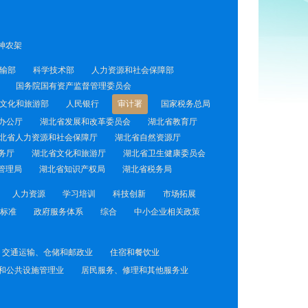
神农架
输部
科学技术部
人力资源和社会保障部
国务院国有资产监督管理委员会
文化和旅游部
人民银行
审计署
国家税务总局
办公厅
湖北省发展和改革委员会
湖北省教育厅
北省人力资源和社会保障厅
湖北省自然资源厅
务厅
湖北省文化和旅游厅
湖北省卫生健康委员会
管理局
湖北省知识产权局
湖北省税务局
人力资源
学习培训
科技创新
市场拓展
标准
政府服务体系
综合
中小企业相关政策
交通运输、仓储和邮政业
住宿和餐饮业
和公共设施管理业
居民服务、修理和其他服务业