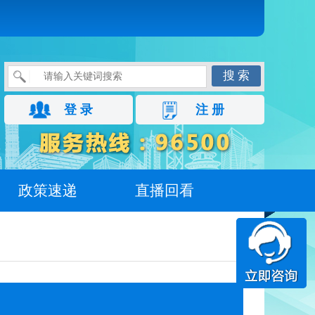
搜 索
登 录
注 册
政策速递
直播回看