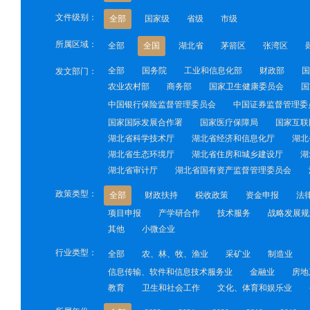
文件级别：
全部
国家级
省级
市级
所属区域：
全部
全国
湖北省
茅箭区
张湾区
全部
国务院
工业和信息化部
财政部
国
发文部门：
农业农村部
商务部
国家卫生健康委员会
国
中国银行保险监督管理委员会
中国证券监督管理委
国家国际发展合作署
国家医疗保障局
国家互联
湖北省科学技术厅
湖北省经济和信息化厅
湖北
湖北省生态环境厅
湖北省住房和城乡建设厅
湖
湖北省审计厅
湖北省国有资产监督管理委员会
政策类型：
全部
财政扶持
税收政策
资金申报
法
项目申报
产学研合作
技术服务
战略发展规
其他
小微企业
行业类型：
全部
农、林、牧、渔业
采矿业
制造业
信息传输、软件和信息技术服务业
金融业
房地
教育
卫生和社会工作
文化、体育和娱乐业