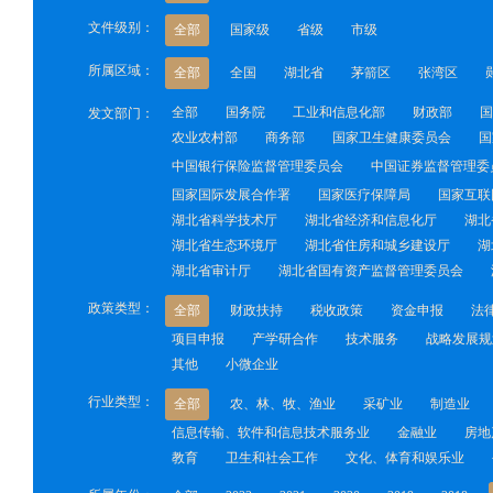
文件级别：
全部
国家级
省级
市级
所属区域：
全部
全国
湖北省
茅箭区
张湾区
全部
国务院
工业和信息化部
财政部
国
发文部门：
农业农村部
商务部
国家卫生健康委员会
国
中国银行保险监督管理委员会
中国证券监督管理委
国家国际发展合作署
国家医疗保障局
国家互联
湖北省科学技术厅
湖北省经济和信息化厅
湖北
湖北省生态环境厅
湖北省住房和城乡建设厅
湖
湖北省审计厅
湖北省国有资产监督管理委员会
政策类型：
全部
财政扶持
税收政策
资金申报
法
项目申报
产学研合作
技术服务
战略发展规
其他
小微企业
行业类型：
全部
农、林、牧、渔业
采矿业
制造业
信息传输、软件和信息技术服务业
金融业
房地
教育
卫生和社会工作
文化、体育和娱乐业