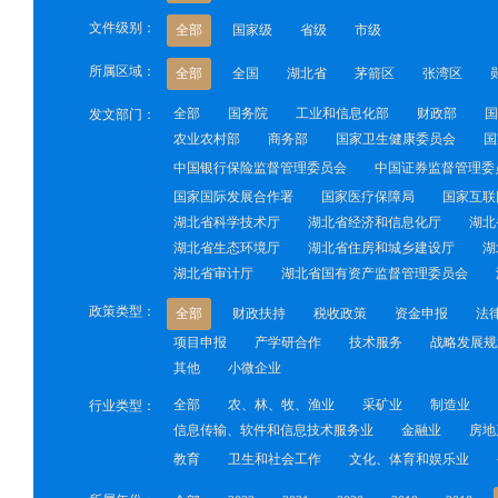
文件级别：
全部
国家级
省级
市级
所属区域：
全部
全国
湖北省
茅箭区
张湾区
全部
国务院
工业和信息化部
财政部
国
发文部门：
农业农村部
商务部
国家卫生健康委员会
国
中国银行保险监督管理委员会
中国证券监督管理委
国家国际发展合作署
国家医疗保障局
国家互联
湖北省科学技术厅
湖北省经济和信息化厅
湖北
湖北省生态环境厅
湖北省住房和城乡建设厅
湖
湖北省审计厅
湖北省国有资产监督管理委员会
政策类型：
全部
财政扶持
税收政策
资金申报
法
项目申报
产学研合作
技术服务
战略发展规
其他
小微企业
全部
农、林、牧、渔业
采矿业
制造业
行业类型：
信息传输、软件和信息技术服务业
金融业
房地
教育
卫生和社会工作
文化、体育和娱乐业