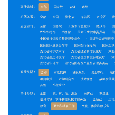
文件级别：
全部
国家级
省级
市级
所属区域：
全部
全国
湖北省
茅箭区
张湾区
全部
国务院
工业和信息化部
财政部
国
发文部门：
农业农村部
商务部
国家卫生健康委员会
国
中国银行保险监督管理委员会
中国证券监督管理委
国家国际发展合作署
国家医疗保障局
国家互联
湖北省科学技术厅
湖北省经济和信息化厅
湖北
湖北省生态环境厅
湖北省住房和城乡建设厅
湖
湖北省审计厅
湖北省国有资产监督管理委员会
政策类型：
全部
财政扶持
税收政策
资金申报
法
项目申报
产学研合作
技术服务
战略发展规
其他
小微企业
全部
农、林、牧、渔业
采矿业
制造业
行业类型：
信息传输、软件和信息技术服务业
金融业
房地
教育
卫生和社会工作
文化、体育和娱乐业