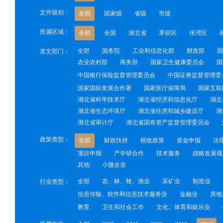
文件级别：
全部
国家级
省级
市级
所属区域：
全部
全国
湖北省
茅箭区
张湾区
全部
国务院
工业和信息化部
财政部
国
发文部门：
农业农村部
商务部
国家卫生健康委员会
国
中国银行保险监督管理委员会
中国证券监督管理委
国家国际发展合作署
国家医疗保障局
国家互联
湖北省科学技术厅
湖北省经济和信息化厅
湖北
湖北省生态环境厅
湖北省住房和城乡建设厅
湖
湖北省审计厅
湖北省国有资产监督管理委员会
政策类型：
全部
财政扶持
税收政策
资金申报
法
项目申报
产学研合作
技术服务
战略发展规
其他
小微企业
全部
农、林、牧、渔业
采矿业
制造业
行业类型：
信息传输、软件和信息技术服务业
金融业
房地
教育
卫生和社会工作
文化、体育和娱乐业