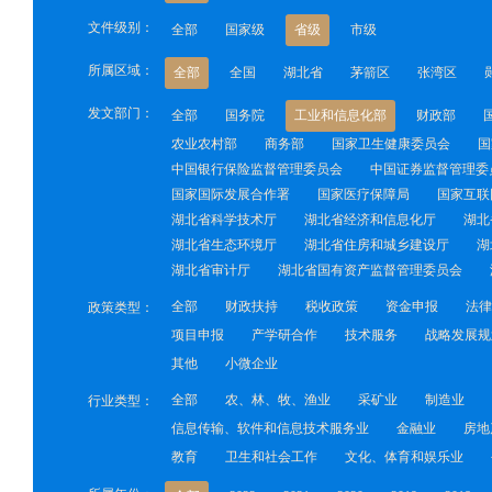
文件级别：
全部
国家级
省级
市级
所属区域：
全部
全国
湖北省
茅箭区
张湾区
发文部门：
全部
国务院
工业和信息化部
财政部
农业农村部
商务部
国家卫生健康委员会
国
中国银行保险监督管理委员会
中国证券监督管理委
国家国际发展合作署
国家医疗保障局
国家互联
湖北省科学技术厅
湖北省经济和信息化厅
湖北
湖北省生态环境厅
湖北省住房和城乡建设厅
湖
湖北省审计厅
湖北省国有资产监督管理委员会
全部
财政扶持
税收政策
资金申报
法律
政策类型：
项目申报
产学研合作
技术服务
战略发展规
其他
小微企业
全部
农、林、牧、渔业
采矿业
制造业
行业类型：
信息传输、软件和信息技术服务业
金融业
房地
教育
卫生和社会工作
文化、体育和娱乐业