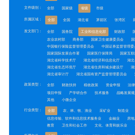
文件级别：
全部
国家级
省级
市级
所属区域：
全部
全国
湖北省
茅箭区
张湾区
发文部门：
全部
国务院
工业和信息化部
财政部
农业农村部
商务部
国家卫生健康委员会
国
中国银行保险监督管理委员会
中国证券监督管理委
国家国际发展合作署
国家医疗保障局
国家互联
湖北省科学技术厅
湖北省经济和信息化厅
湖北
湖北省生态环境厅
湖北省住房和城乡建设厅
湖
湖北省审计厅
湖北省国有资产监督管理委员会
政策类型：
全部
财政扶持
税收政策
资金申报
法律
项目申报
产学研合作
技术服务
战略发展规
其他
小微企业
行业类型：
全部
农、林、牧、渔业
采矿业
制造业
信息传输、软件和信息技术服务业
金融业
房地
教育
卫生和社会工作
文化、体育和娱乐业