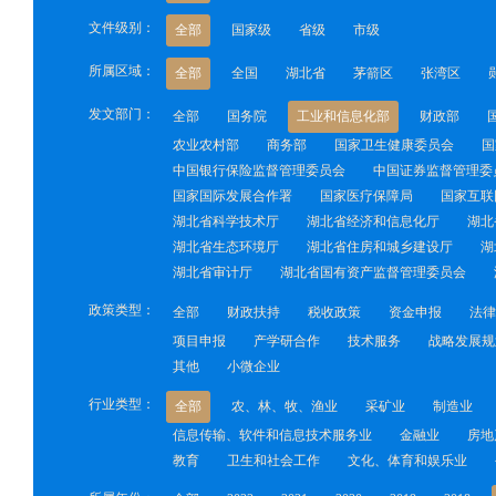
文件级别：
全部
国家级
省级
市级
所属区域：
全部
全国
湖北省
茅箭区
张湾区
发文部门：
全部
国务院
工业和信息化部
财政部
农业农村部
商务部
国家卫生健康委员会
国
中国银行保险监督管理委员会
中国证券监督管理委
国家国际发展合作署
国家医疗保障局
国家互联
湖北省科学技术厅
湖北省经济和信息化厅
湖北
湖北省生态环境厅
湖北省住房和城乡建设厅
湖
湖北省审计厅
湖北省国有资产监督管理委员会
政策类型：
全部
财政扶持
税收政策
资金申报
法律
项目申报
产学研合作
技术服务
战略发展规
其他
小微企业
行业类型：
全部
农、林、牧、渔业
采矿业
制造业
信息传输、软件和信息技术服务业
金融业
房地
教育
卫生和社会工作
文化、体育和娱乐业