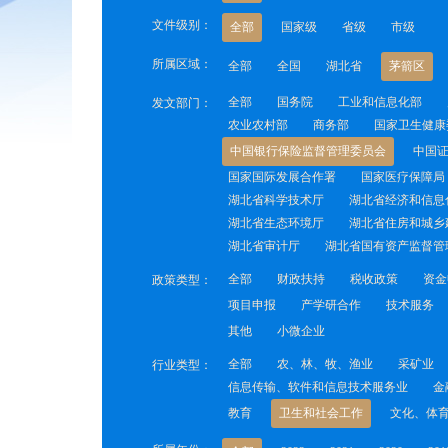
文件级别：
全部
国家级
省级
市级
所属区域：
全部
全国
湖北省
茅箭区
全部
国务院
工业和信息化部
发文部门：
农业农村部
商务部
国家卫生健康
中国银行保险监督管理委员会
中国
国家国际发展合作署
国家医疗保障局
湖北省科学技术厅
湖北省经济和信息
湖北省生态环境厅
湖北省住房和城乡
湖北省审计厅
湖北省国有资产监督管
全部
财政扶持
税收政策
资金
政策类型：
项目申报
产学研合作
技术服务
其他
小微企业
全部
农、林、牧、渔业
采矿业
行业类型：
信息传输、软件和信息技术服务业
金
教育
卫生和社会工作
文化、体