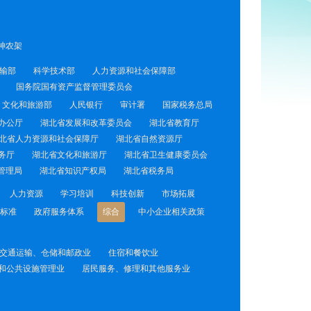
神农架
输部
科学技术部
人力资源和社会保障部
国务院国有资产监督管理委员会
文化和旅游部
人民银行
审计署
国家税务总局
办公厅
湖北省发展和改革委员会
湖北省教育厅
北省人力资源和社会保障厅
湖北省自然资源厅
务厅
湖北省文化和旅游厅
湖北省卫生健康委员会
管理局
湖北省知识产权局
湖北省税务局
人力资源
学习培训
科技创新
市场拓展
标准
政府服务体系
综合
中小企业相关政策
交通运输、仓储和邮政业
住宿和餐饮业
和公共设施管理业
居民服务、修理和其他服务业