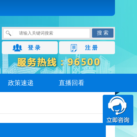
搜 索
登 录
注 册
政策速递
直播回看