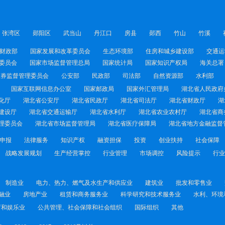
张湾区
郧阳区
武当山
丹江口
房县
郧西
竹山
竹溪
财政部
国家发展和改革委员会
生态环境部
住房和城乡建设部
交通运
委员会
国家市场监督管理总局
国家统计局
国家知识产权局
海关总署
证券监督管理委员会
公安部
民政部
司法部
自然资源部
水利部
国家互联网信息办公室
国家邮政局
国家外汇管理局
湖北省人民政府
化厅
湖北省公安厅
湖北省民政厅
湖北省司法厅
湖北省财政厅
湖
建设厅
湖北省交通运输厅
湖北省水利厅
湖北省农业农村厅
湖北省商
理委员会
湖北省市场监督管理局
湖北省医疗保障局
湖北省地方金融监督
申报
法律服务
知识产权
融资担保
投资
创业扶持
社会保障
战略发展规划
生产经营掌控
行业管理
市场调控
风险提示
行业
制造业
电力、热力、燃气及水生产和供应业
建筑业
批发和零售业
融业
房地产业
租赁和商务服务业
科学研究和技术服务业
水利、环境
育和娱乐业
公共管理、社会保障和社会组织
国际组织
其他