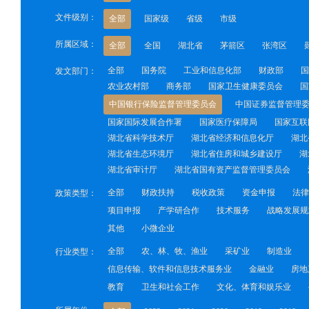
文件级别：
全部
国家级
省级
市级
所属区域：
全部
全国
湖北省
茅箭区
张湾区
全部
国务院
工业和信息化部
财政部
国
发文部门：
农业农村部
商务部
国家卫生健康委员会
国
中国银行保险监督管理委员会
中国证券监督管理
国家国际发展合作署
国家医疗保障局
国家互联
湖北省科学技术厅
湖北省经济和信息化厅
湖北
湖北省生态环境厅
湖北省住房和城乡建设厅
湖
湖北省审计厅
湖北省国有资产监督管理委员会
全部
财政扶持
税收政策
资金申报
法律
政策类型：
项目申报
产学研合作
技术服务
战略发展规
其他
小微企业
全部
农、林、牧、渔业
采矿业
制造业
行业类型：
信息传输、软件和信息技术服务业
金融业
房地
教育
卫生和社会工作
文化、体育和娱乐业