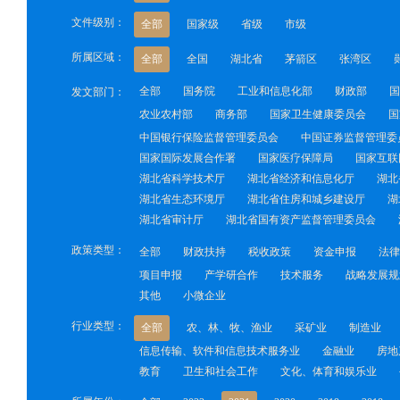
文件级别：
全部
国家级
省级
市级
所属区域：
全部
全国
湖北省
茅箭区
张湾区
全部
国务院
工业和信息化部
财政部
国
发文部门：
农业农村部
商务部
国家卫生健康委员会
国
中国银行保险监督管理委员会
中国证券监督管理委
国家国际发展合作署
国家医疗保障局
国家互联
湖北省科学技术厅
湖北省经济和信息化厅
湖北
湖北省生态环境厅
湖北省住房和城乡建设厅
湖
湖北省审计厅
湖北省国有资产监督管理委员会
政策类型：
全部
财政扶持
税收政策
资金申报
法律
项目申报
产学研合作
技术服务
战略发展规
其他
小微企业
行业类型：
全部
农、林、牧、渔业
采矿业
制造业
信息传输、软件和信息技术服务业
金融业
房地
教育
卫生和社会工作
文化、体育和娱乐业