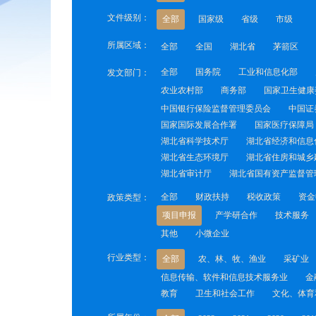
文件级别：
全部
国家级
省级
市级
所属区域：
全部
全国
湖北省
茅箭区
全部
国务院
工业和信息化部
发文部门：
农业农村部
商务部
国家卫生健康
中国银行保险监督管理委员会
中国证
国家国际发展合作署
国家医疗保障局
湖北省科学技术厅
湖北省经济和信息
湖北省生态环境厅
湖北省住房和城乡
湖北省审计厅
湖北省国有资产监督管
全部
财政扶持
税收政策
资金
政策类型：
项目申报
产学研合作
技术服务
其他
小微企业
行业类型：
全部
农、林、牧、渔业
采矿业
信息传输、软件和信息技术服务业
金
教育
卫生和社会工作
文化、体育