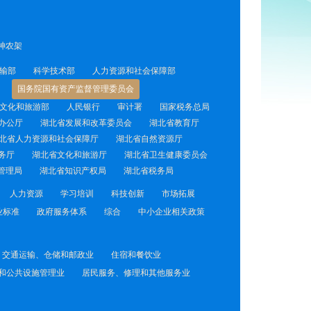
神农架
输部
科学技术部
人力资源和社会保障部
国务院国有资产监督管理委员会
文化和旅游部
人民银行
审计署
国家税务总局
办公厅
湖北省发展和改革委员会
湖北省教育厅
北省人力资源和社会保障厅
湖北省自然资源厅
务厅
湖北省文化和旅游厅
湖北省卫生健康委员会
管理局
湖北省知识产权局
湖北省税务局
人力资源
学习培训
科技创新
市场拓展
业标准
政府服务体系
综合
中小企业相关政策
交通运输、仓储和邮政业
住宿和餐饮业
和公共设施管理业
居民服务、修理和其他服务业