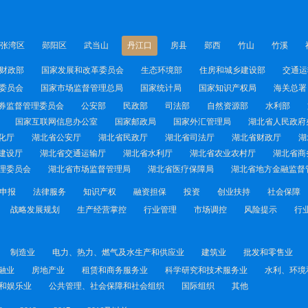
张湾区
郧阳区
武当山
丹江口
房县
郧西
竹山
竹溪
财政部
国家发展和改革委员会
生态环境部
住房和城乡建设部
交通运
委员会
国家市场监督管理总局
国家统计局
国家知识产权局
海关总署
券监督管理委员会
公安部
民政部
司法部
自然资源部
水利部
国家互联网信息办公室
国家邮政局
国家外汇管理局
湖北省人民政府
化厅
湖北省公安厅
湖北省民政厅
湖北省司法厅
湖北省财政厅
湖
建设厅
湖北省交通运输厅
湖北省水利厅
湖北省农业农村厅
湖北省商
理委员会
湖北省市场监督管理局
湖北省医疗保障局
湖北省地方金融监督
申报
法律服务
知识产权
融资担保
投资
创业扶持
社会保障
战略发展规划
生产经营掌控
行业管理
市场调控
风险提示
行
制造业
电力、热力、燃气及水生产和供应业
建筑业
批发和零售业
融业
房地产业
租赁和商务服务业
科学研究和技术服务业
水利、环境
和娱乐业
公共管理、社会保障和社会组织
国际组织
其他