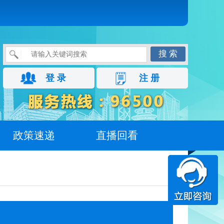
搜 索
登 录
注 册
政策速递
直播回看