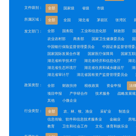
文件级别：
全部
国家级
省级
市级
所属区域：
全部
全国
湖北省
茅箭区
张湾区
全部
国务院
工业和信息化部
财政部
国
发文部门：
农业农村部
商务部
国家卫生健康委员会
国
中国银行保险监督管理委员会
中国证券监督管理委
国家国际发展合作署
国家医疗保障局
国家互联
湖北省科学技术厅
湖北省经济和信息化厅
湖北
湖北省生态环境厅
湖北省住房和城乡建设厅
湖
湖北省审计厅
湖北省国有资产监督管理委员会
政策类型：
全部
财政扶持
税收政策
资金申报
法
项目申报
产学研合作
技术服务
战略发展规
其他
小微企业
行业类型：
全部
农、林、牧、渔业
采矿业
制造业
信息传输、软件和信息技术服务业
金融业
房地
教育
卫生和社会工作
文化、体育和娱乐业