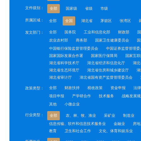
文件级别：
全部
国家级
省级
市级
所属区域：
全部
全国
湖北省
茅箭区
张湾区
全部
国务院
工业和信息化部
财政部
国
发文部门：
农业农村部
商务部
国家卫生健康委员会
国
中国银行保险监督管理委员会
中国证券监督管理委
国家国际发展合作署
国家医疗保障局
国家互联
湖北省科学技术厅
湖北省经济和信息化厅
湖北
湖北省生态环境厅
湖北省住房和城乡建设厅
湖
湖北省审计厅
湖北省国有资产监督管理委员会
全部
财政扶持
税收政策
资金申报
法律
政策类型：
项目申报
产学研合作
技术服务
战略发展规
其他
小微企业
行业类型：
全部
农、林、牧、渔业
采矿业
制造业
信息传输、软件和信息技术服务业
金融业
房地
教育
卫生和社会工作
文化、体育和娱乐业