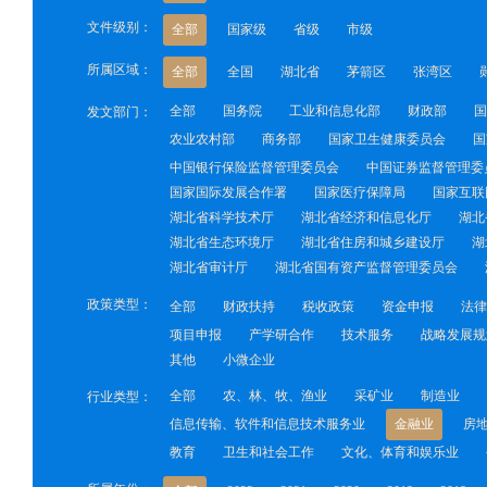
文件级别：
全部
国家级
省级
市级
所属区域：
全部
全国
湖北省
茅箭区
张湾区
全部
国务院
工业和信息化部
财政部
国
发文部门：
农业农村部
商务部
国家卫生健康委员会
国
中国银行保险监督管理委员会
中国证券监督管理委
国家国际发展合作署
国家医疗保障局
国家互联
湖北省科学技术厅
湖北省经济和信息化厅
湖北
湖北省生态环境厅
湖北省住房和城乡建设厅
湖
湖北省审计厅
湖北省国有资产监督管理委员会
政策类型：
全部
财政扶持
税收政策
资金申报
法律
项目申报
产学研合作
技术服务
战略发展规
其他
小微企业
全部
农、林、牧、渔业
采矿业
制造业
行业类型：
信息传输、软件和信息技术服务业
金融业
房
教育
卫生和社会工作
文化、体育和娱乐业