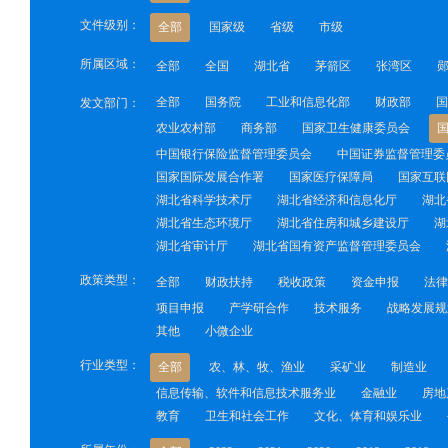
文件级别：
全部
国家级
省级
市级
所属区域：
全部
全国
湖北省
茅箭区
张湾区
全部
国务院
工业和信息化部
财政部
国
发文部门：
农业农村部
商务部
国家卫生健康委员会
中国银行保险监督管理委员会
中国证券监督管理委
国家国际发展合作署
国家医疗保障局
国家互联
湖北省科学技术厅
湖北省经济和信息化厅
湖北
湖北省生态环境厅
湖北省住房和城乡建设厅
湖
湖北省审计厅
湖北省国有资产监督管理委员会
政策类型：
全部
财政扶持
税收政策
资金申报
法律
项目申报
产学研合作
技术服务
战略发展规
其他
小微企业
行业类型：
全部
农、林、牧、渔业
采矿业
制造业
信息传输、软件和信息技术服务业
金融业
房地
教育
卫生和社会工作
文化、体育和娱乐业