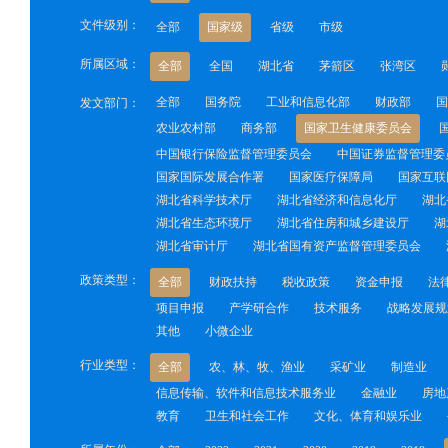
文件级别：
全部
国家级
省级
市级
所属区域：
全部
全国
湖北省
茅箭区
张湾区
全部
国务院
工业和信息化部
财政部
国
发文部门：
农业农村部
商务部
国家卫生健康委员会
中国银行保险监督管理委员会
中国证券监督管理委
国家国际发展合作署
国家医疗保障局
国家互联
湖北省科学技术厅
湖北省经济和信息化厅
湖北
湖北省生态环境厅
湖北省住房和城乡建设厅
湖
湖北省审计厅
湖北省国有资产监督管理委员会
政策类型：
全部
财政扶持
税收政策
资金申报
法
项目申报
产学研合作
技术服务
战略发展规
其他
小微企业
行业类型：
全部
农、林、牧、渔业
采矿业
制造业
信息传输、软件和信息技术服务业
金融业
房地
教育
卫生和社会工作
文化、体育和娱乐业