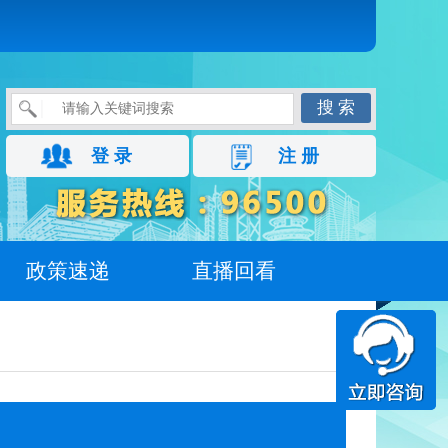
搜 索
登 录
注 册
政策速递
直播回看