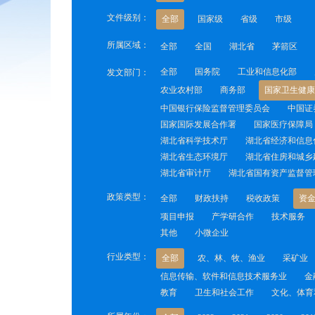
文件级别：
全部
国家级
省级
市级
所属区域：
全部
全国
湖北省
茅箭区
全部
国务院
工业和信息化部
发文部门：
农业农村部
商务部
国家卫生健康
中国银行保险监督管理委员会
中国证
国家国际发展合作署
国家医疗保障局
湖北省科学技术厅
湖北省经济和信息
湖北省生态环境厅
湖北省住房和城乡
湖北省审计厅
湖北省国有资产监督管
政策类型：
全部
财政扶持
税收政策
资
项目申报
产学研合作
技术服务
其他
小微企业
行业类型：
全部
农、林、牧、渔业
采矿业
信息传输、软件和信息技术服务业
金
教育
卫生和社会工作
文化、体育