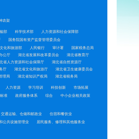
神农架
输部
科学技术部
人力资源和社会保障部
署
国务院国有资产监督管理委员会
文化和旅游部
人民银行
审计署
国家税务总局
办公厅
湖北省发展和改革委员会
湖北省教育厅
北省人力资源和社会保障厅
湖北省自然资源厅
务厅
湖北省文化和旅游厅
湖北省卫生健康委员会
管理局
湖北省知识产权局
湖北省税务局
人力资源
学习培训
科技创新
市场拓展
标准
政府服务体系
综合
中小企业相关政策
交通运输、仓储和邮政业
住宿和餐饮业
和公共设施管理业
居民服务、修理和其他服务业