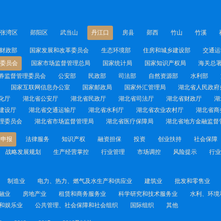
张湾区
郧阳区
武当山
丹江口
房县
郧西
竹山
竹溪
财政部
国家发展和改革委员会
生态环境部
住房和城乡建设部
交通运
委员会
国家市场监督管理总局
国家统计局
国家知识产权局
海关总
券监督管理委员会
公安部
民政部
司法部
自然资源部
水利部
国家互联网信息办公室
国家邮政局
国家外汇管理局
湖北省人民政府
化厅
湖北省公安厅
湖北省民政厅
湖北省司法厅
湖北省财政厅
湖
建设厅
湖北省交通运输厅
湖北省水利厅
湖北省农业农村厅
湖北省商
理委员会
湖北省市场监督管理局
湖北省医疗保障局
湖北省地方金融监督
金申报
法律服务
知识产权
融资担保
投资
创业扶持
社会保障
战略发展规划
生产经营掌控
行业管理
市场调控
风险提示
行业
制造业
电力、热力、燃气及水生产和供应业
建筑业
批发和零售业
融业
房地产业
租赁和商务服务业
科学研究和技术服务业
水利、环境
和娱乐业
公共管理、社会保障和社会组织
国际组织
其他