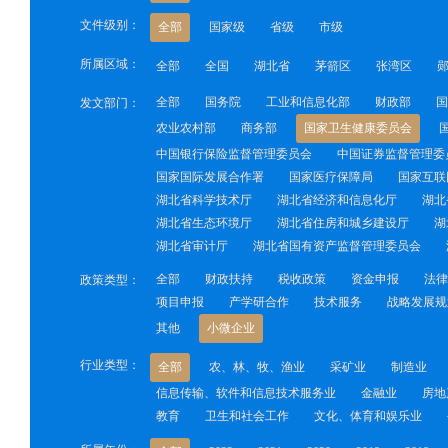
文件级别：
全部
国家级
省级
市级
所属区域：
全部
全国
湖北省
茅箭区
张湾区
全部
国务院
工业和信息化部
财政部
国
发文部门：
农业农村部
商务部
国家卫生健康委员会
中国银行保险监督管理委员会
中国证券监督管理委
国家国际发展合作署
国家医疗保障局
国家互联
湖北省科学技术厅
湖北省经济和信息化厅
湖北
湖北省生态环境厅
湖北省住房和城乡建设厅
湖
湖北省审计厅
湖北省国有资产监督管理委员会
全部
财政扶持
税收政策
资金申报
法律
政策类型：
项目申报
产学研合作
技术服务
战略发展规
其他
小微企业
行业类型：
全部
农、林、牧、渔业
采矿业
制造业
信息传输、软件和信息技术服务业
金融业
房地
教育
卫生和社会工作
文化、体育和娱乐业