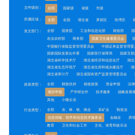
文件级别：
全部
国家级
省级
市级
所属区域：
全部
全国
湖北省
茅箭区
张湾区
全部
国务院
工业和信息化部
财政部
国
发文部门：
农业农村部
商务部
国家卫生健康委员会
中国银行保险监督管理委员会
中国证券监督管理委
国家国际发展合作署
国家医疗保障局
国家互联
湖北省科学技术厅
湖北省经济和信息化厅
湖北
湖北省生态环境厅
湖北省住房和城乡建设厅
湖
湖北省审计厅
湖北省国有资产监督管理委员会
全部
财政扶持
税收政策
资金申报
法律
政策类型：
项目申报
产学研合作
技术服务
战略发展
其他
小微企业
全部
农、林、牧、渔业
采矿业
制造业
行业类型：
信息传输、软件和信息技术服务业
金融业
房
教育
卫生和社会工作
文化、体育和娱乐业