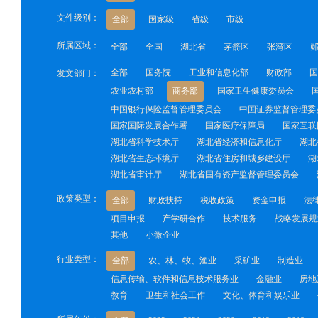
文件级别：
全部
国家级
省级
市级
所属区域：
全部
全国
湖北省
茅箭区
张湾区
全部
国务院
工业和信息化部
财政部
国
发文部门：
农业农村部
商务部
国家卫生健康委员会
中国银行保险监督管理委员会
中国证券监督管理委
国家国际发展合作署
国家医疗保障局
国家互联
湖北省科学技术厅
湖北省经济和信息化厅
湖北
湖北省生态环境厅
湖北省住房和城乡建设厅
湖
湖北省审计厅
湖北省国有资产监督管理委员会
政策类型：
全部
财政扶持
税收政策
资金申报
法
项目申报
产学研合作
技术服务
战略发展规
其他
小微企业
行业类型：
全部
农、林、牧、渔业
采矿业
制造业
信息传输、软件和信息技术服务业
金融业
房地
教育
卫生和社会工作
文化、体育和娱乐业